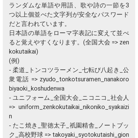
ランダムな単語や用語、歌や詩の一節を3
つ以上個並べた文字列が安全なパスワード
だと言われています。
日本語の単語をローマ字表記に変えて並べ
ると覚えやすくなります。(全国大会 => zen
kokutaikai)
(例)
- 柔道_トンコツラーメン_七転び八起き_公
衆電話 => zyudo_tonkotsuramen_nanakoro
biyaoki_koshudenwa
- ユニフォーム_全国大会_ニコニコ_社会人
=> uniform_zenkokutaikai_nikoniko_syakaizi
n
- たこ焼き_聖徳太子_祇園精舎_ノートブッ
ク_高校野球 => takoyaki_syotokutaishi_gion